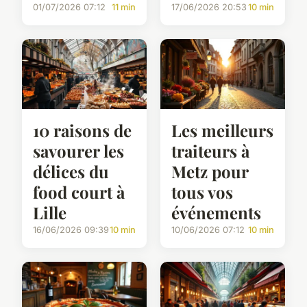
01/07/2026 07:12
11 min
17/06/2026 20:53
10 min
10 raisons de
Les meilleurs
savourer les
traiteurs à
délices du
Metz pour
food court à
tous vos
Lille
événements
16/06/2026 09:39
10 min
10/06/2026 07:12
10 min