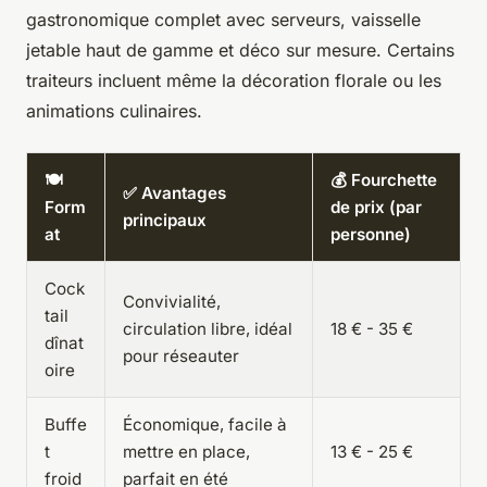
gastronomique complet avec serveurs, vaisselle
jetable haut de gamme et déco sur mesure. Certains
traiteurs incluent même la décoration florale ou les
animations culinaires.
🍽️
💰 Fourchette
✅ Avantages
Form
de prix (par
principaux
at
personne)
Cock
Convivialité,
tail
circulation libre, idéal
18 € - 35 €
dînat
pour réseauter
oire
Buffe
Économique, facile à
t
mettre en place,
13 € - 25 €
froid
parfait en été