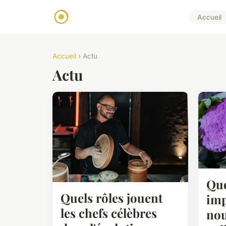
Accueil
Accueil
› Actu
Actu
Que
Quels rôles jouent
imp
les chefs célèbres
nou