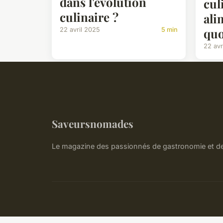
dans l'évolution
cul
culinaire ?
ali
quo
22 avril 2025
5 min
22 avr
Saveursnomades
Le magazine des passionnés de gastronomie et de