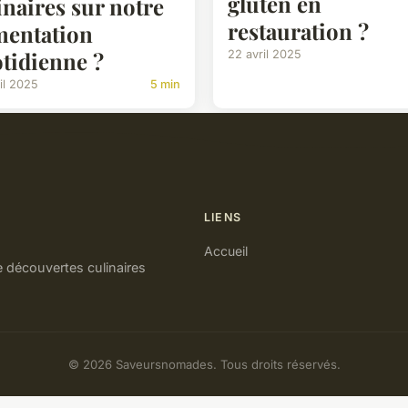
gluten en
inaires sur notre
restauration ?
mentation
tidienne ?
22 avril 2025
il 2025
5 min
LIENS
Accueil
 découvertes culinaires
© 2026 Saveursnomades. Tous droits réservés.