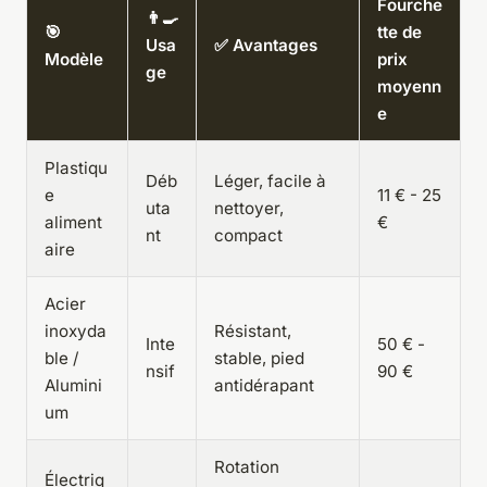
Fourche
👨‍🍳
🎯
tte de
Usa
✅ Avantages
Modèle
prix
ge
moyenn
e
Plastiqu
Déb
Léger, facile à
e
11 € - 25
uta
nettoyer,
aliment
€
nt
compact
aire
Acier
inoxyda
Résistant,
Inte
50 € -
ble /
stable, pied
nsif
90 €
Alumini
antidérapant
um
Rotation
Électriq